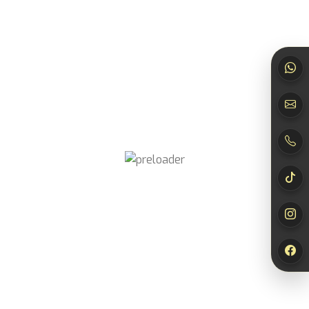
534T
Herrenduft
,
Ultranische
Bewertet mit
0
von 5
10,00
€
–
80,00
€
Inkl. MwSt.