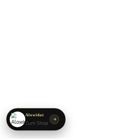
NÜTZLICHE LINKS
AGB
Datenschutzerklärung
Häufig gestellte Fragen
Impressum
Rückgabebedingungen
Versand & Lieferung
Widerrufsbelehrung
Copyright ©
2026
Alowidat Parfümerie | Erstellt von
IT-Kayal
Alowidat
Düfte entdecken
Newsletter
abonnieren
Jetzt abonnieren und
10% Rabatt*
auf deinen nächste