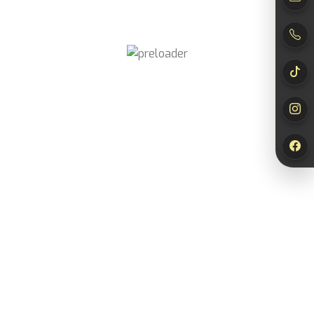
Newsletter
abonnieren
Jetzt abonnieren und
10% Rabatt*
auf deinen
nächsten Einkauf sichern!
*Der Rabattcode wird dir nach Bestätigung deiner Anmeldung per E-
Mail zugesendet.
Newsletter abonnieren
Wählen
Durchstöbere unser Sortiment und finde genau den Duft, der
zu dir passt.