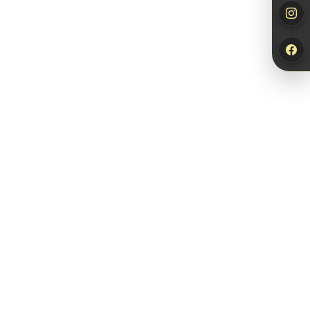
Newsletter
abonnieren
Jetzt abonnieren und
10% Rabatt*
auf deinen
nächsten Einkauf sichern!
*Der Rabattcode wird dir nach Bestätigung deiner Anmeldung per E-
Mail zugesendet.
Newsletter abonnieren
Wählen
Durchstöbere unser Sortiment und finde genau den Duft, der
zu dir passt.
Bezahlen