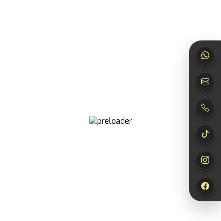
Rezensionen
Es gibt noch keine Rezensionen.
Nur angemeldete Kunden, die dieses Produkt gekauft
haben, dürfen eine Rezension abgeben.
Newsletter
abonnieren
Jetzt abonnieren und
10% Rabatt*
auf deinen
nächsten Einkauf sichern!
*Der Rabattcode wird dir nach Bestätigung deiner Anmeldung per E-
Mail zugesendet.
Newsletter abonnieren
Wählen