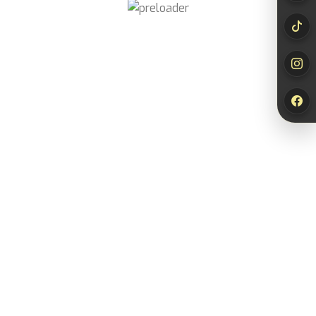
Newsletter
abonnieren
Jetzt abonnieren und
10% Rabatt*
auf deinen
nächsten Einkauf sichern!
*Der Rabattcode wird dir nach Bestätigung deiner Anmeldung per E-
Mail zugesendet.