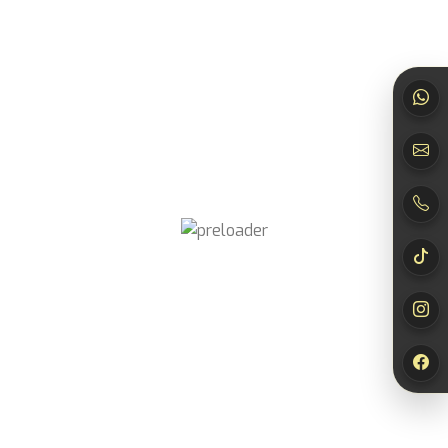
Nur angemeldete Kunden, die dieses Produkt gekauft haben,
dürfen eine Rezension abgeben.
Newsletter
abonnieren
Jetzt abonnieren und
10% Rabatt*
auf deinen
nächsten Einkauf sichern!
*Der Rabattcode wird dir nach Bestätigung deiner Anmeldung per E-
Mail zugesendet.