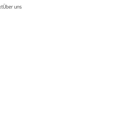
Anmel
kt
Über uns